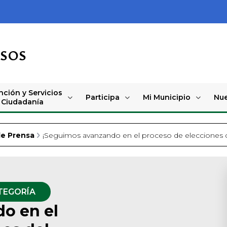
OSOS
nción y Servicios
Participa
Mi Municipio
Nue
a Ciudadanía
de Prensa
¡Seguimos avanzando en el proceso de elecciones d
TEGORÍA
o en el