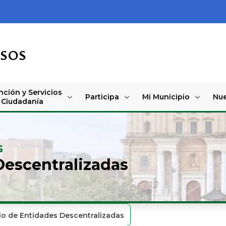
OSOS
nción y Servicios
Participa
Mi Municipio
Nue
a Ciudadanía
s
Descentralizadas
io de Entidades Descentralizadas