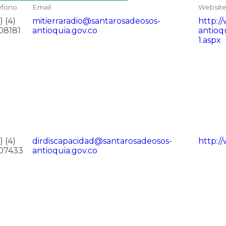
éfono
Email
Websit
) (4)
mitierraradio@santarosadeosos-
http:/
08181
antioquia.gov.co
antioq
1.aspx
) (4)
dirdiscapacidad@santarosadeosos-
http:/
07433
antioquia.gov.co