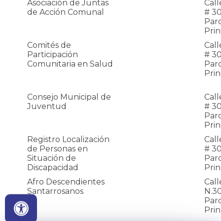
Asociación de Juntas
Call
de Acción Comunal
# 30
Par
Prin
Comités de
Call
Participación
# 30
Comunitaria en Salud
Par
Prin
Consejo Municipal de
Call
Juventud
# 30
Par
Prin
Registro Localización
Call
de Personas en
# 30
Situación de
Par
Discapacidad
Prin
Afro Descendientes
Call
Santarrosanos
N.3
Par
Prin